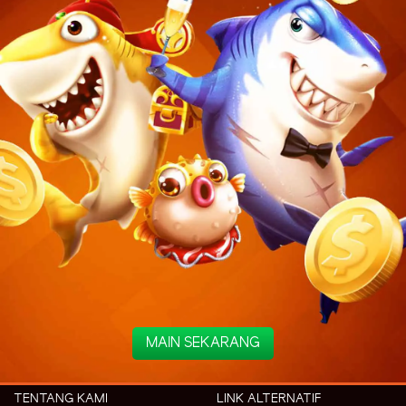
MAIN SEKARANG
TENTANG KAMI
LINK ALTERNATIF