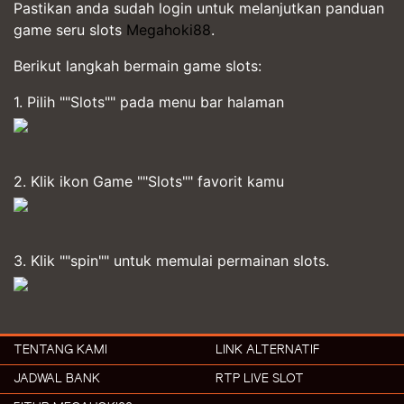
Pastikan anda sudah login untuk melanjutkan panduan
game seru slots
Megahoki88
.
Berikut langkah bermain game slots:
1. Pilih ""Slots"" pada menu bar halaman
2. Klik ikon Game ""Slots"" favorit kamu
3. Klik ""spin"" untuk memulai permainan slots.
TENTANG KAMI
LINK ALTERNATIF
JADWAL BANK
RTP LIVE SLOT